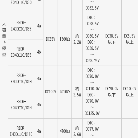
～
E04D□C/D50
DC62.5V
D1C：
RZDR-
大
DC38.5V
4a
E40D□C/D55
容
～
量
約
DC60.5V
DC38.5V
DC5.5V
DC55V
1360Ω
4
2.2W
D2C：
以下
以上
極
DC38.5V
RZDR-
4b
型
～
E04D□C/D55
DC68.75V
D1C：
RZDR-
DC70.0V
4a
E40D□C/D1H
～
約
DC110.0V
DC70.0V
DC10.0V
DC100V
4010Ω
2.5W
D2C：
以下
以上
DC70.0V
RZDR-
4b
～
E04D□C/D1H
DC125.0V
D1C：
RZDR-
約
DC77.0V
4a
4700Ω
E40D□C/D110
2.6W
～