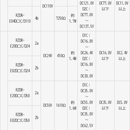
DC121.0V
DC77.0V
DC11.0V
DC110V
D2C：
以下
以上
DC77.0V
RZDR-
約
4b
7250Ω
～
E04D□C/D110
1.7W
DC137.5V
D1C：
RZDR-
DC16.8V
2a
E20D□C/D24
～
約
DC26.4V
DC16.8V
DC2.4V
DC24V
410Ω
1.4W
D2C：
以下
以上
DC16.8V
RZDR-
2b
～
E02D□C/D24
DC30.0V
D1C：
RZDR-
DC35.0V
2a
E20D□C/D50
～
約
DC55.0V
DC35.0V
DC5.0V
DC50V
1610Ω
1.6W
D2C：
以下
以上
DC35.0V
RZDR-
2b
～
E02D□C/D50
DC62.5V