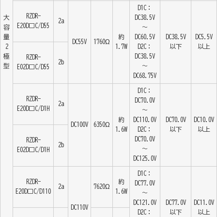
D1C：
RZDR-
大
DC38.5V
2a
E20D□C/D55
容
～
量
約
DC60.5V
DC38.5V
DC5.5V
DC55V
1760Ω
2
1.7W
D2C：
以下
以上
極
DC38.5V
RZDR-
2b
型
～
E02D□C/D55
DC68.75V
D1C：
RZDR-
DC70.0V
2a
E20D□C/D1H
～
約
DC110.0V
DC70.0V
DC10.0V
DC100V
6350Ω
1.6W
D2C：
以下
以上
DC70.0V
RZDR-
2b
～
E02D□C/D1H
DC125.0V
D1C：
RZDR-
約
DC77.0V
2a
7620Ω
E20D□C/D110
1.6W
～
DC121.0V
DC77.0V
DC11.0V
DC110V
D2C：
以下
以上