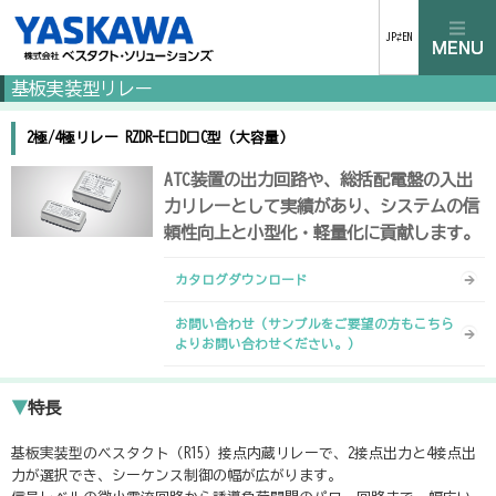
JP⇄EN
基板実装型リレー
2極/4極リレー RZDR-E□D□C型（大容量）
ATC装置の出力回路や、総括配電盤の入出
力リレーとして実績があり、システムの信
頼性向上と小型化・軽量化に貢献します。
カタログダウンロード
お問い合わせ（サンプルをご要望の方もこちら
よりお問い合わせください。）
▼
特長
基板実装型のベスタクト（R15）接点内蔵リレーで、2接点出力と4接点出
力が選択でき、シーケンス制御の幅が広がります。