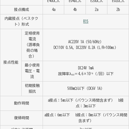
E40D□C
E04D□C
E20D□C
E02D□C
接点構成
4a
4b
2a
2b
内蔵接点（ベスタク
R15
ト）形式
定格使用
電流
AC220V 1A（50/60Hz）
（誘導負
DC110V 0.5A, DC220V 0.2A（L/R=100ms）
荷の場
合）
接点性能
最小使用
DC24V 1mA
電圧・電
故障率λ₆₀＝4.6×10⁻⁹（/回）以下
流
初期接触
500mΩ以下（DC6V 1A）
抵抗
a接点：5ms以下（バウンス時間含まず） b接
動作時間
点：3ms以下
a接点：6ms以下 b接点：8ms以下（バウンス時間
復帰時間
含まず）