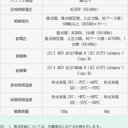
バウンス時間
3ms以下
定格絶縁電圧
AC250V（50/60Hz）
接点間，接点相互間，入出力間，対アース間：
絶縁抵抗
100MΩ以上（DC500Vメガー）
接点間：AC800V，1分間（50/60Hz）
耐電圧
接点相互間，入出力間，対アース間：AC1500V，1
分間（50/60Hz）
JIS E 4031 区分1等級 B（IEC 61373 Category 1
耐振動
Class B）
JIS E 4031 区分1等級 B（IEC 61373 Category 1
耐衝撃
Class B）
形式末尾 D1C：-25℃～+60℃ 形式末尾
使用周囲温度
D2C：-25℃～+70℃
形式末尾 D1C：-40℃～+80℃ 形式末尾
保管周囲温度
D2C：-55℃～+80℃
概算質量
130g
60g
注） 1. 接点性能については、内蔵接点における仕様を示します。