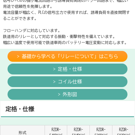
信号レベルの微小電流回路から誘導負荷開閉のパワー回路まで、幅広い
用途で信頼性を発揮します。
電流容量が幅広く、PLCの信号出力で使用すれば、誘導負荷を直接開閉す
ることができます。
フローハンダに対応しています。
鉄道用のリレーとして対応する振動・衝撃特性を備えています。
幅広い温度で使用可能で鉄道車両のバッテリー電圧変動に対応します。
> 基礎から学べる「リレーについて」はこちら
> 定格・仕様
> コイル仕様
> 外形図
定格・仕様
RZDR-
RZDR-
RZDR-
RZDR-
形式