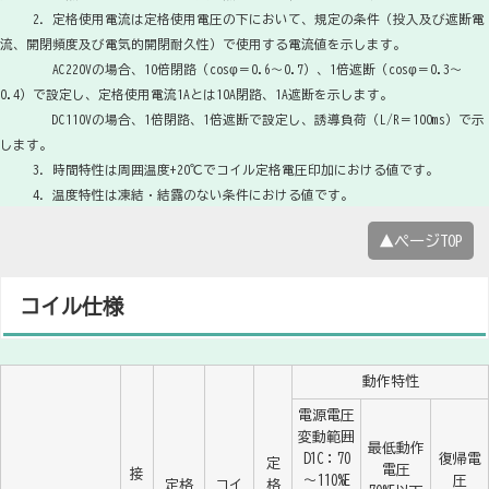
2．定格使用電流は定格使用電圧の下において、規定の条件（投入及び遮断電
流、開閉頻度及び電気的開閉耐久性）で使用する電流値を示します。
AC220Vの場合、10倍閉路（cosφ＝0.6～0.7）、1倍遮断（cosφ＝0.3～
0.4）で設定し、定格使用電流1Aとは10A閉路、1A遮断を示します。
DC110Vの場合、1倍閉路、1倍遮断で設定し、誘導負荷（L/R＝100ms）で示
します。
3．時間特性は周囲温度+20℃でコイル定格電圧印加における値です。
4．温度特性は凍結・結露のない条件における値です。
▲ページTOP
コイル仕様
動作特性
電源電圧
変動範囲
最低動作
D1C：70
復帰電
定
電圧
接
～110%E
圧
定格
コイ
格