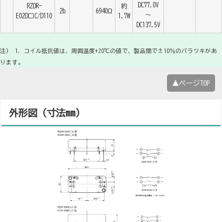
DC77.0V
RZDR-
約
2b
6940Ω
～
E02D□C/D110
1.7W
DC137.5V
注） 1．コイル抵抗値は、周囲温度+20℃の値で、製品間で±10％のバラツキがあ
ります。
▲ページTOP
外形図（寸法mm）