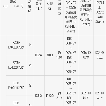
70%E以下
形式
点
D2C：70
10%E以
電圧
ル抵
消
(各使用
(□ … 1 or 2)
構
～125%E
上
( E )
抗
電
周囲温度
成
(各使用
(+20℃
力
範囲内
周囲温度
Cold
Cold/Hot
範囲内
Start)
Start)
Cold/Hot
Start)
D1C：
RZDR-
DC16.8V
4a
E40D□C/D24
～
約
DC26.4V
DC16.8V
DC2.4V
DC24V
310Ω
1.9W
D2C：
以下
以上
DC16.8V
RZDR-
4b
～
E04D□C/D24
DC30.0V
D1C：
RZDR-
DC35.0V
4a
E40D□C/D50
～
約
DC55.0V
DC35.0V
DC5.0V
DC50V
1170Ω
2.1W
D2C：
以下
以上
DC35.0V
RZDR-
4b