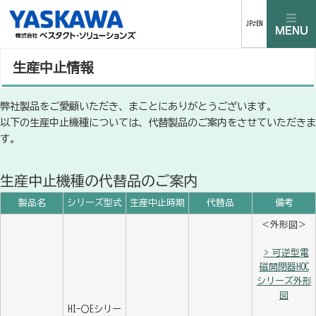
JP⇄EN
生産中止情報
弊社製品をご愛顧いただき、まことにありがとうございます。
以下の生産中止機種については、代替製品のご案内をさせていただきま
す。
生産中止機種の代替品のご案内
製品名
シリーズ型式
生産中止時期
代替品
備考
＜外形図＞
> 可逆型電
磁開閉器HOC
シリーズ外形
図
HI-〇Eシリー