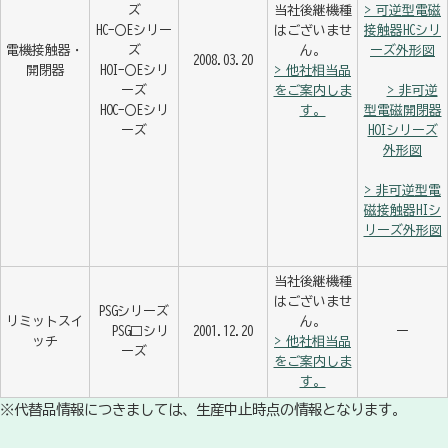
ズ
当社後継機種
> 可逆型電磁
HC-〇Eシリー
はございませ
接触器HCシリ
電機接触器・
ズ
ん。
ーズ外形図
2008.03.20
開閉器
HOI-〇Eシリ
> 他社相当品
ーズ
をご案内しま
> 非可逆
HOC-〇Eシリ
す。
型電磁開閉器
ーズ
HOIシリーズ
外形図
> 非可逆型電
磁接触器HIシ
リーズ外形図
当社後継機種
はございませ
PSGシリーズ
リミットスイ
ん。
PSG□シリ
2001.12.20
ー
ッチ
> 他社相当品
ーズ
をご案内しま
す。
※代替品情報につきましては、生産中止時点の情報となります。