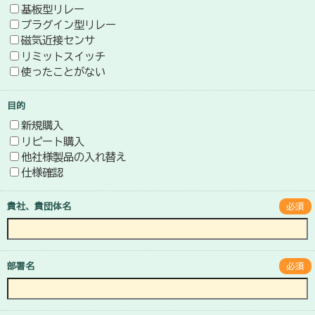
基板型リレー
プラグイン型リレー
磁気近接センサ
リミットスイッチ
使ったことがない
目的
新規購入
リピート購入
他社様製品の入れ替え
仕様確認
貴社、貴団体名
必須
部署名
必須