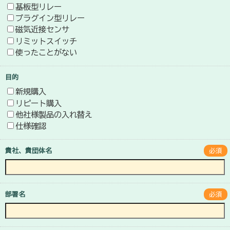
基板型リレー
プラグイン型リレー
磁気近接センサ
リミットスイッチ
使ったことがない
目的
新規購入
リピート購入
他社様製品の入れ替え
仕様確認
貴社、貴団体名
必須
部署名
必須