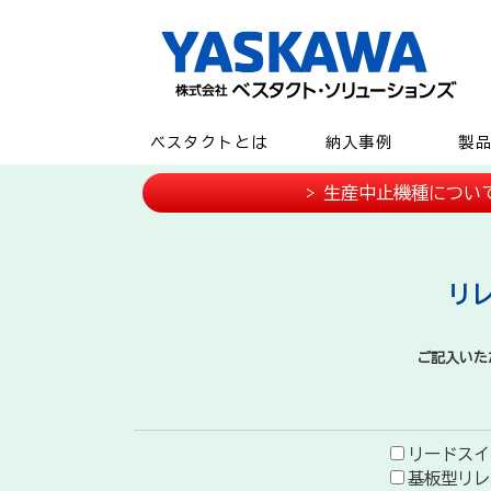
ベスタクトとは
納入事例
製
> 生産中止機種につい
リ
ご記入いた
リードスイ
基板型リレ