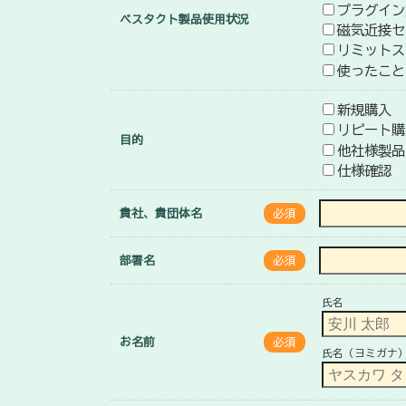
プラグイン
ベスタクト製品使用状況
磁気近接セ
リミットス
使ったこと
新規購入
リピート購
目的
他社様製品
仕様確認
貴社、貴団体名
必須
部署名
必須
氏名
お名前
必須
氏名（ヨミガナ