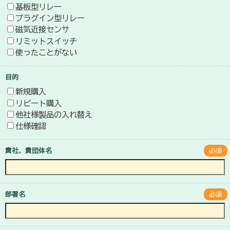
基板型リレー
プラグイン型リレー
磁気近接センサ
リミットスイッチ
使ったことがない
目的
新規購入
リピート購入
他社様製品の入れ替え
仕様確認
貴社、貴団体名
必須
部署名
必須