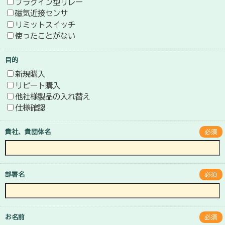
プラグイン型リレー
磁気近接センサ
リミットスイッチ
使ったことがない
目的
新規購入
リピート購入
他社様製品の入れ替え
仕様確認
貴社、貴団体名
必須
部署名
必須
お名前
必須