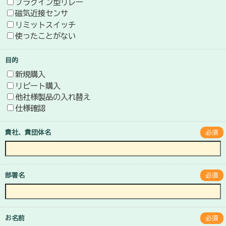
プラグイン型リレー
磁気近接センサ
リミットスイッチ
使ったことがない
目的
新規購入
リピート購入
他社様製品の入れ替え
仕様確認
貴社、貴団体名
必須
部署名
必須
お名前
必須