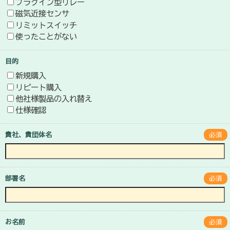
プラグイン型リレー
磁気近接センサ
リミットスイッチ
使ったことがない
目的
新規購入
リピート購入
他社様製品の入れ替え
仕様確認
貴社、貴団体名
必須
部署名
必須
お名前
必須