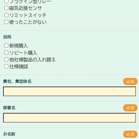
プラグイン型リレー
磁気近接センサ
リミットスイッチ
使ったことがない
目的
新規購入
リピート購入
他社様製品の入れ替え
仕様確認
貴社、貴団体名
必須
部署名
必須
お名前
必須