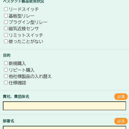
ベスタクト製品使用状況
リードスイッチ
基板型リレー
プラグイン型リレー
磁気近接センサ
リミットスイッチ
使ったことがない
目的
新規購入
リピート購入
他社様製品の入れ替え
仕様確認
貴社、貴団体名
必須
部署名
必須