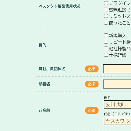
プラグイン
ベスタクト製品使用状況
磁気近接セ
リミットス
使ったこと
新規購入
リピート購
目的
他社様製品
仕様確認
貴社、貴団体名
必須
部署名
必須
氏名
お名前
必須
氏名（ヨミガナ