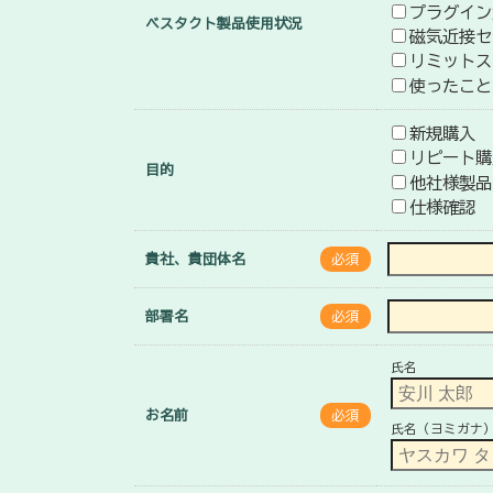
プラグイン
ベスタクト製品使用状況
磁気近接セ
リミットス
使ったこと
新規購入
リピート購
目的
他社様製品
仕様確認
貴社、貴団体名
必須
部署名
必須
氏名
お名前
必須
氏名（ヨミガナ