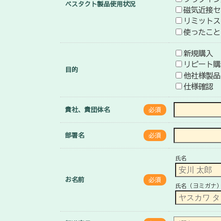
ベスタクト製品使用状況
磁気近接セ
リミットス
使ったこと
新規購入
リピート購
目的
他社様製品
仕様確認
貴社、貴団体名
必須
部署名
必須
氏名
お名前
必須
氏名（ヨミガナ